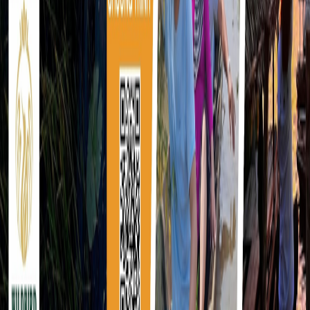
Check dates
Chat with Findtourgo
Chat with Findtourgo
The platform connecting tour operators with travelers
worldwide.
For Operators
Why Join Findtourgo?
How It Works
Benefits
Sign
Up
FAQ
How to List Your Tour
Business Hub
For Travelers
Find tour
How to Book
Travel Blog
Company
About Us
Contact
Terms of Service
Privacy Policy
Cookie
Policy