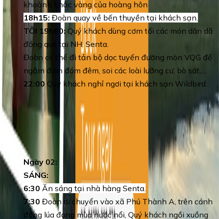
khoảnh khắc vàng của hoàng hôn
18h15:
Đoàn quay về bến thuyền tại khách sạn.
TÔI 19h00:
Quý khách dùng cơm tối các món dân dã
đồng quê tại NH. Senta.
Đoàn có thể đi tản bộ dọc tuyến đường mòn VQG để
ngắm đom đóm đêm, soi các loài lưỡng cư, bò sát,....
22:00
Quý khách nghỉ ngơi tại khách sạn Wildbird.
Day 2
:
TOUR TRÀM CHIM - VỀ QUÊ MÙA
NƯỚC NỔI 2N1Đ
Ngày 02:
SÁNG:
6:30
Ăn sáng tại nhà hàng Senta.
7:30
Đoàn di chuyển vào xã Phú Thành A, trên cánh
đồng lúa đang mùa nước nổi, Quý khách ngồi xuồng