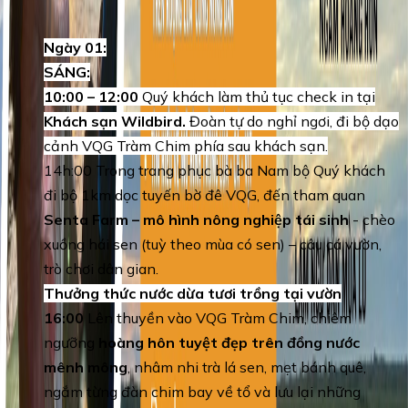
Ngày 01:
SÁNG:
10:00 – 12:00
Quý khách làm thủ tục check in tại
Khách sạn Wildbird.
Đoàn tự do nghỉ ngơi, đi bộ dạo
cảnh VQG Tràm Chim phía sau khách sạn.
14h:00 Trong trang phục bà ba Nam bộ Quý khách
đi bộ 1km dọc tuyến bờ đê VQG, đến tham quan
Senta Farm – mô hình nông nghiệp tái sinh
- chèo
xuồng hái sen (tuỳ theo mùa có sen) – câu cá vườn,
trò chơi dân gian.
Thưởng thức nước dừa tươi trồng tại vườn
16:00
Lên thuyền vào VQG Tràm Chim, chiêm
ngưỡng
hoàng hôn tuyệt đẹp trên đồng nước
mênh mông
, nhâm nhi trà lá sen, mẹt bánh quê,
ngắm từng đàn chim bay về tổ và lưu lại những