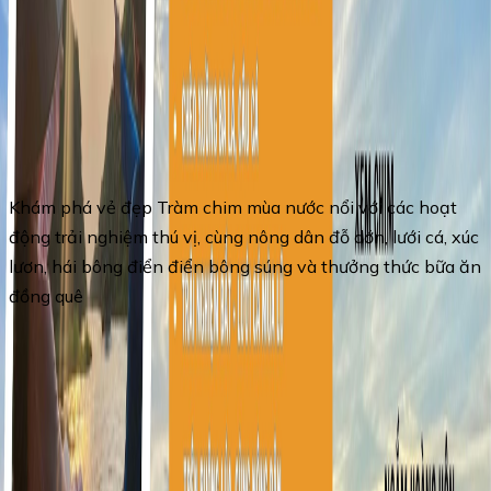
Tour highlights
Khám phá vẻ đẹp Tràm chim mùa nước nổi với các hoạt
động trải nghiệm thú vị, cùng nông dân đỗ dớn, lưới cá, xúc
lươn, hái bông điển điển bông súng và thưởng thức bữa ăn
đồng quê
Travel Itinerary
Day 1
:
TOUR TRÀM CHIM - VỀ QUÊ MÙA
NƯỚC NỔI 2N1Đ