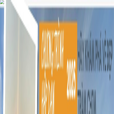
Home
Viet Nam Tours
TOUR TRÀM CHIM - VỀ QUÊ MÙA NƯỚC NỔI 2N1Đ
TOUR TRÀM CHIM - VỀ QUÊ MÙA
NƯỚC NỔI 2N1Đ
Wildbird Tour
2 days
Vietnamese