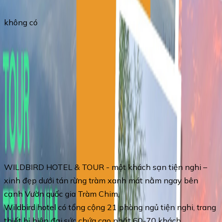
không có
Operated by
Wildbird Tour
CHAT BY WEBSITE
Contact Information
Phone
0981013896
Email
phanthicamtu28@gmail.com
Address
Đường Tràm Chim, Khóm 4, TT. Tràm Chim, Tam
Nông, Đồng Tháp
About the Operator
WILDBIRD HOTEL & TOUR - một khách sạn tiện nghi –
xinh đẹp dưới tán rừng tràm xanh mát nằm ngay bên
cạnh Vườn quốc gia Tràm Chim,
Wildbird hotel có tổng cộng 21 phòng ngủ tiện nghi, trang
thiết bị hiện đại,sức chứa cao nhất 60-70 khách.