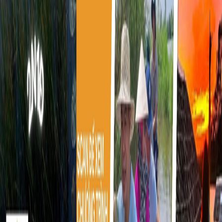
+
Submit
From
$69.00
per person
Check available
Chat
Share trip information
Categories
Information tour
Tour highlights
Travel Itinerary
Terms of Service
Operated by
Available Tour Dates
FAQ
Download PDF
From
$69.00
per person