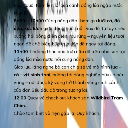
máy “đuôi tôm” len lỏi qua cánh đồng lúa ngập nước
mùa lũ.
8h30 – 10h00
Cùng nông dân tham gia
lưới cá, đổ
dớn, xúc lươn
giữa đồng nước nổi. Sau đó, tự tay chèo
xuồng hái bông điên điển, rau rừng – nguyên liệu tươi
ngon để chế biến bữa trưa dân dã ngay tại đồng.
11h00
Thưởng thức bữa trưa dân dã trên nhà sàn tại
đồng lúa mùa nước nổi cùng nông dân,
Giao lưu, lắng nghe bà con chia sẻ về mô hình
lúa –
cá – vịt sinh thái
, hướng tới nông nghiệp hữu cơ bền
vững – nơi được kỳ vọng trở thành vùng sinh cảnh
của đàn Sếu đầu đỏ trong tương lai.
12:00
Quay về check out khách sạn
Wildbird Tràm
Chim.
Chào tạm biệt và hẹn gặp lại Quý khách.
Terms of Service