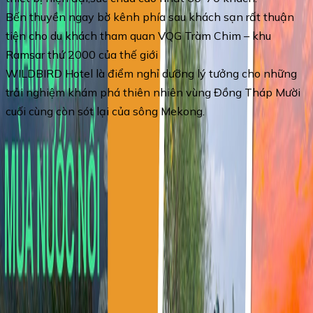
Bến thuyền ngay bờ kênh phía sau khách sạn rất thuận
tiện cho du khách tham quan VQG Tràm Chim – khu
Ramsar thứ 2000 của thế giới
WILDBIRD Hotel là điểm nghỉ dưỡng lý tưởng cho những
trải nghiệm khám phá thiên nhiên vùng Đồng Tháp Mười
cuối cùng còn sót lại của sông Mekong.
Departures & Pricing
No upcoming departures available.
Chat with an agent
for
assistance.
Ask a Question
By submitting this form, you agree to our Terms of Service
and Privacy Policy.