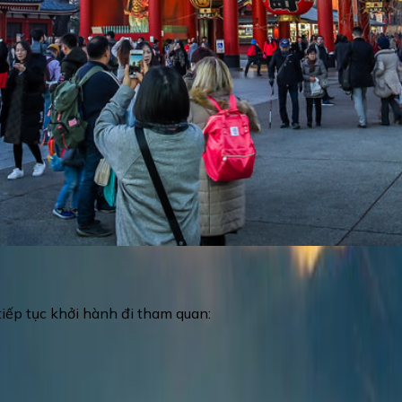
ất nước mặt trời mọc với chiều cao vượt trội và kiến trúc độc
iếp tục khởi hành đi tham quan:
ên bờ biển”, nơi có công viên hải dương Odaiba, đài truyền h
… Quý khách tự do chụp hình cùng Tượng Nữ Thần Tự do – n
 Tượng Nữ thần Tự do nổi tiếng ở New York.