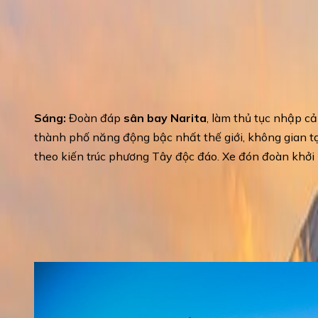
Travel Itinerary
Day 1
:
TOKYO - FUJI
Sáng:
Đoàn đáp
sân bay Narita
, làm thủ tục nhập 
thành phố năng động bậc nhất thế giới, không gian t
theo kiến trúc phương Tây độc đáo. Xe đón đoàn khởi
Tham quan bên ngoài
công viên Tokyo Disney 
dưỡng cao cấp
(lịch trình tặng có thể thay đổi để
Đền Asakusa
được gọi là Sensoji – một ngôi đề
Tát (Kannon), có giá trị văn hóa tâm linh, tinh th
hàng năm.