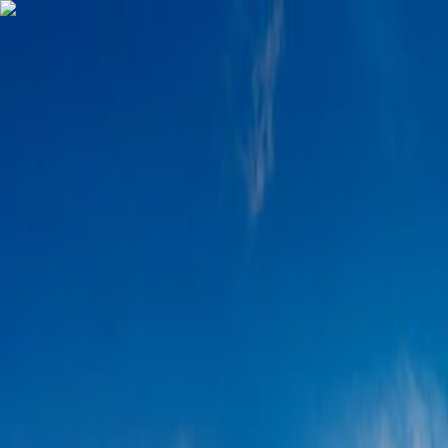
Destinations
Travel Agency List
USD
EN
Home
Japan Tours
Tour Nhật Bản Cung Đường Vàng 5 Ngày 5 Đêm [khởi 
Tour Nhật Bản Cung Đường Vàng 5 Ng
SAIGONTIMES TRAVEL CO.,LTD
5 days
Vietnamese