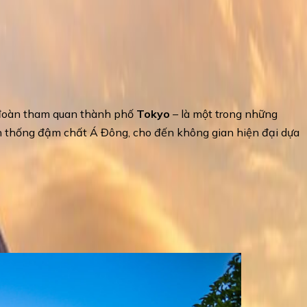
a đoàn tham quan thành phố
Tokyo
– là một trong những
ền thống đậm chất Á Đông, cho đến không gian hiện đại dựa
toàn cảnh công viên và hệ thống khách sạn nghỉ
Nhật Bản. Đây là ngôi đền cổ, thờ phật Quan Thế Âm Bồ
eo quẻ, xin bùa,… và tổ chức các lễ hội truyền thống lớn