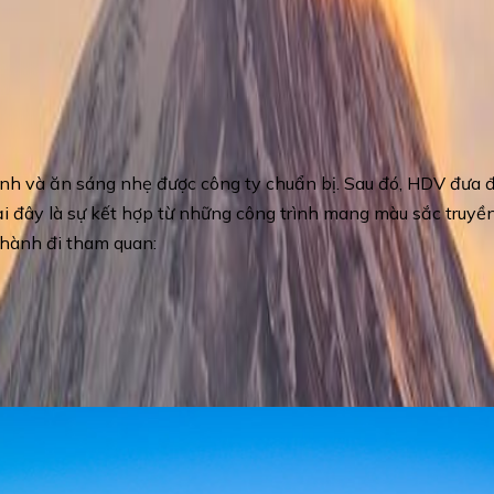
cảnh và ăn sáng nhẹ được công ty chuẩn bị. Sau đó, HDV đư
ại đây là sự kết hợp từ những công trình mang màu sắc truy
 hành đi tham quan:
Land
.
Đặc biệt tặng vé đi 2 vòng tàu điện trên không ngắm 
 phù hợp theo mùa).
n cổ 1400 năm thuộc vùng Asakusa, thành phố Taito, Tokyo, 
ần nhất của Nhật Bản. Cũng là nơi người dân tới cầu nguyện, gi