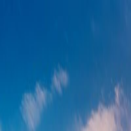
hành từ Hà Nội]
ày 5 Đêm [khởi hành từ Hà Nội]