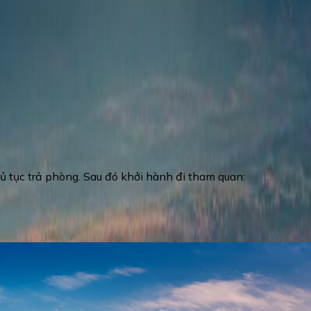
m Onsen tại khách sạn
: du khách sẽ được ngâm mình trong l
giãn và có giấc ngủ sâu hơn, giúp giảm đau các vùng cơ, giúp
 tục trả phòng. Sau đó khởi hành đi tham quan:
 cao 3776m, Núi Phú Sĩ là biểu tượng văn hóa và thiên nhiê
 để khám phá vẻ đẹp thiên nhiên, tìm hiểu văn hóa và trải n
ng đầy màu sắc, núi Phú Sĩ hứa hẹn mang đến cho du khách m