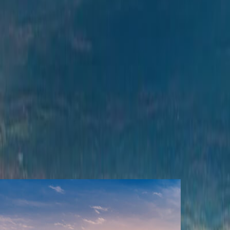
àn nước nóng tự nhiên nhiều dưỡng chất, hòa mình vào
 làm đẹp da và giữ dáng, giúp tăng sức đề kháng và cải
n hùng vĩ của Nhật Bản, không chỉ là điểm đến dành
ghiệm những hoạt động thú vị. Với cảnh quan ngoạn mục,
ột hành trình đáng nhớ.