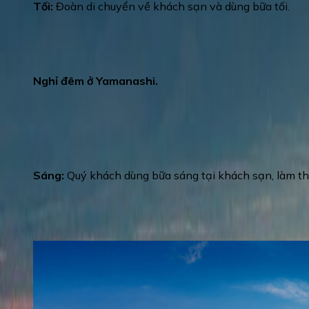
Tối:
Đoàn di chuyển về khách sạn và dùng bữa tối.
Sau bữa tối quý khách được
tặng trải nghiệm Tắ
khung cảnh thiên nhiên yên bình, giúp cơ thể thư 
thiện sức khỏe.
Nghỉ đêm ở Yamanashi.
Day 2
:
PHÚ SỸ - NAGOYA
Sáng:
Quý khách dùng bữa sáng tại khách sạn, làm thủ
Núi Phú Sĩ
(lên đến trạm 5 nếu thời tiết tốt):
với độ
cho những người yêu thích leo núi, mà còn là nơi
những ngôi đền cổ kính và các lễ hội truyền thố