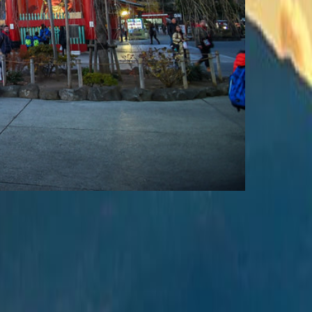
 đáo, đây cũng là một trong những công trình đáng tự hào
ình Fuji, vòng đu quay cao nhất thế giới được chiếu
ằm ở ngay phía trước
cầu Cầu Vồng, k
hiến bức tượng