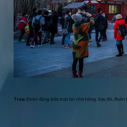
Tháp truyền hình Tokyo Skytree
: nổi tiếng ở đ
của xứ Phù Tang
(chụp hình bên ngoài).
Trưa:
Đoàn dùng bữa trưa tại nhà hàng. Sau đó, đoàn t
Đảo nhân tạo Odaiba
được mệnh danh là “Công vi
sáng bởi 13.000 ngọn đèn neon, Legoland Tokyo,
trông như có kích thước tương đương với bản gốc