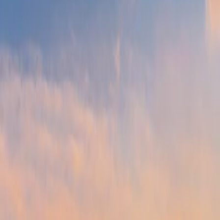
Tour highlights
Bay thẳng cùng Vietjet Air.
Tặng 1 vé trải nghiệm tàu Shinkansen.
Tặng trải nghiệm động đất.
Tặng trải nghiệm tắm onsen phục hồi sức khoẻ.
Tặng vé đi 2 vòng tàu điện trên không để ngắm toàn c
Check-in những địa điểm nổi tiếng mùa thu như Lâu đài
Mua sắm thả ga tại những địa điểm mua sắm nổi tiếng 
Thưởng thức các món ăn đặc sắc, nổi tiếng ở Nhật Bản