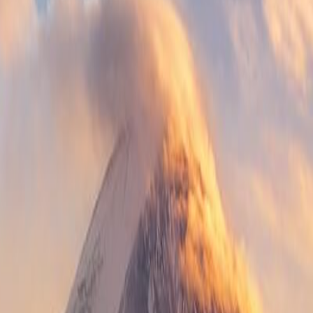
ảnh công viên Disney Land.
 Osaka, Công viên Nara, núi Phú Sỹ,…
nhất tại Nhật Bản.
.