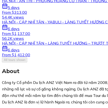
HÀ NỘI - ÂN THI - PHƯỢNG HOÀNG CỔ TRẤN - TRƯƠNG 
5 days
From $313.00
54.4K views
HÀ NỘI - CÁP NHĨ TÂN - YABULI - LÀNG TUYẾT HƯƠNG 
6 days
From $1,137.00
56.2K views
HÀ NỘI - CÁP NHĨ TÂN – LÀNG TUYẾT HƯƠNG – TRƯỢT T
6 days
From $1,412.00
All tours shown
About
Công ty Cổ phần Du lịch ANZ Việt Nam ra đời từ năm 2008, D
những nỗ lực và sự cố gắng không ngừng, Du lịch ANZ đã tạ
đặn như thế mỗi năm lại tìm đến chúng tôi để mua Tour du l
Du lịch ANZ là đơn vị lữ hành Ngoài ra, chúng tôi còn cung cấ