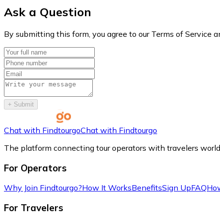
Ask a Question
By submitting this form, you agree to our Terms of Service a
+
Submit
Chat with Findtourgo
Chat with Findtourgo
The platform connecting tour operators with travelers worl
For Operators
Why Join Findtourgo?
How It Works
Benefits
Sign Up
FAQ
How
For Travelers