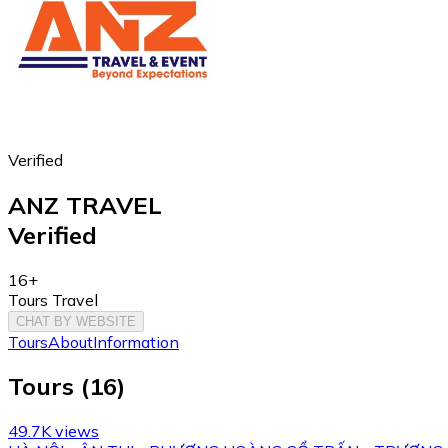
Verified
ANZ TRAVEL
Verified
16+
Tours Travel
CHAT BY WEBSITE
Tours
About
Information
Tours
(
16
)
49.7K views