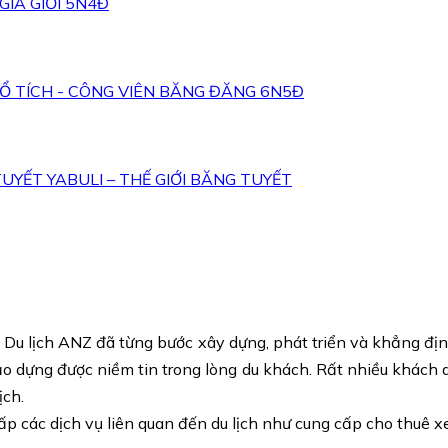
GIA GIỚI 5N4Đ
CỔ TÍCH - CÔNG VIÊN BĂNG ĐĂNG 6N5Đ
UYẾT YABULI – THẾ GIỚI BĂNG TUYẾT
u lịch ANZ đã từng bước xây dựng, phát triển và khẳng định vị
o dựng được niềm tin trong lòng du khách. Rất nhiều khách du
ịch.
p các dịch vụ liên quan đến du lịch như cung cấp cho thuê xe d