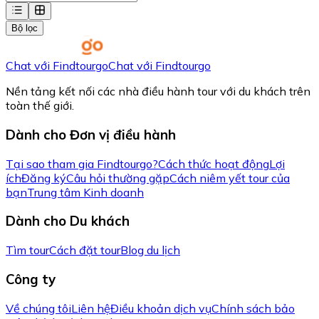
Bộ lọc
Chat với Findtourgo
Chat với Findtourgo
Nền tảng kết nối các nhà điều hành tour với du khách trên
toàn thế giới.
Dành cho Đơn vị điều hành
Tại sao tham gia Findtourgo?
Cách thức hoạt động
Lợi
ích
Đăng ký
Câu hỏi thường gặp
Cách niêm yết tour của
bạn
Trung tâm Kinh doanh
Dành cho Du khách
Tìm tour
Cách đặt tour
Blog du lịch
Công ty
Về chúng tôi
Liên hệ
Điều khoản dịch vụ
Chính sách bảo